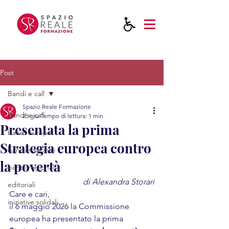
Post
Bandi e call
Spazio Reale Formazione
Bandi e call
25 giu
Tempo di lettura: 1 min
Presentata la prima
bandi europei
Strategia europea contro
bandi nazionali
la povertà
bandi regionali
di Alexandra Storari
editoriali
Care e cari,
iniziative solidali
il 6 maggio 2026 la Commissione 
europea ha presentato la prima 