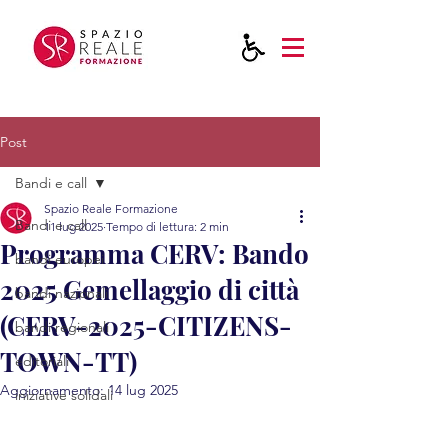
Post
Bandi e call
Spazio Reale Formazione
Bandi e call
11 lug 2025
Tempo di lettura: 2 min
Programma CERV: Bando
bandi europei
2025 Gemellaggio di città
bandi nazionali
(CERV-2025-CITIZENS-
bandi regionali
TOWN-TT)
editoriali
Aggiornamento:
14 lug 2025
iniziative solidali