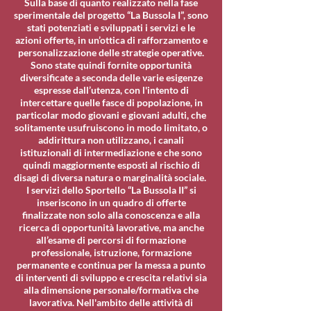
Sulla base di quanto realizzato nella fase
sperimentale del progetto “La Bussola I”, sono
stati potenziati e sviluppati i servizi e le
azioni offerte, in un’ottica di rafforzamento e
personalizzazione delle strategie operative.
Sono state quindi fornite opportunità
diversificate a seconda delle varie esigenze
espresse dall’utenza, con l'intento di
intercettare quelle fasce di popolazione, in
particolar modo giovani e giovani adulti, che
solitamente usufruiscono in modo limitato, o
addirittura non utilizzano, i canali
istituzionali di intermediazione e che sono
quindi maggiormente esposti al rischio di
disagi di diversa natura o marginalità sociale.
I servizi dello Sportello “La Bussola II” si
inseriscono in un quadro di offerte
finalizzate non solo alla conoscenza e alla
ricerca di opportunità lavorative, ma anche
all’esame di percorsi di formazione
professionale, istruzione, formazione
permanente e continua per la messa a punto
di interventi di sviluppo e crescita relativi sia
alla dimensione personale/formativa che
lavorativa. Nell'ambito delle attività di