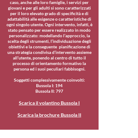
caso, anche alle loro famiglie, i servizi per
giovani e per gli adulti si sono caratterizzati
per il loro elevato grado di specificità e di
adattabilità alle esigenze o caratteristiche di
ogni singolo utente. Ogni intervento, infatti, è
stato pensato per essere realizzato in modo
personalizzato: modellando l’approccio, la
scelta degli strumenti, l’individuazione degli
obiettivi e la conseguente pianificazione di
una strategia condivisa d’intervento assieme
all’utente, ponendo al centro di tutto il
processo di orientamento formativo la
persona ed i suoi peculiari fabbisogni.
Soggetti complessivamente coinvolti:
Bussola I: 194
Bussola II: 797
Scarica il volantino Bussola I
Scarica la brochure Bussola II
Spazio Reale Formazione