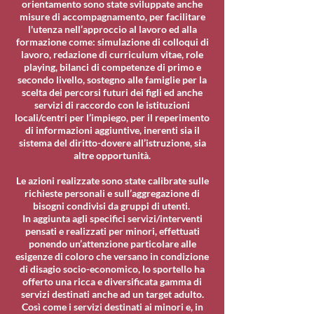
orientamento sono state sviluppate anche
misure di accompagnamento, per facilitare
l'utenza nell’approccio al lavoro ed alla
formazione come: simulazione di colloqui di
lavoro, redazione di curriculum vitae, role
playing, bilanci di competenze di primo e
secondo livello, sostegno alle famiglie per la
scelta dei percorsi futuri dei figli ed anche
servizi di raccordo con le istituzioni
locali/centri per l’impiego, per il reperimento
di informazioni aggiuntive, inerenti sia il
sistema del diritto-dovere all’istruzione, sia
altre opportunità.
Le azioni realizzate sono state calibrate sulle
richieste personali e sull’aggregazione di
bisogni condivisi da gruppi di utenti.
In aggiunta agli specifici servizi/interventi
pensati e realizzati per minori, effettuati
ponendo un’attenzione particolare alle
esigenze di coloro che versano in condizione
di disagio socio-economico, lo sportello ha
offerto una ricca e diversificata gamma di
servizi destinati anche ad un target adulto.
Così come i servizi destinati ai minori e, in