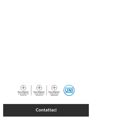
Spazio Reale Formazione
Impresa Sociale SRL
ETS
·
Via S. Donnino, 4/6, 50013 Campi Bisenzio FI
C.F. e P.IVA
07094090482
·
SDI
SUBM70N
PEC
spaziorealeformazione@pec.it
055 899131
·
3294030876
info@spaziorealeformazione.it
CERTIFICAZIONI
Contattaci
E-mail