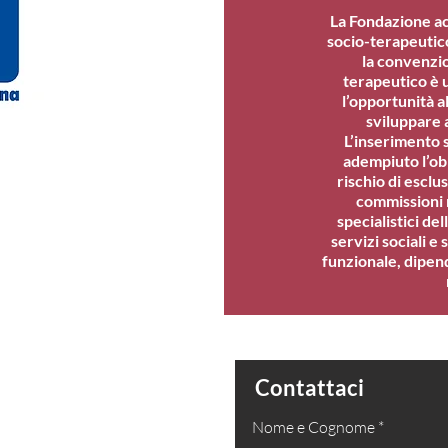
La Fondazione acc
socio-terapeutico
la convenzio
terapeutico è u
l’opportunità a
sviluppare a
L’inserimento 
adempiuto l’ob
rischio di esclu
commissioni m
specialistici del
servizi sociali e
funzionale, dipen
one
Contattaci
Nome e Cognome