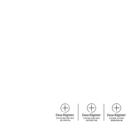
Via S. Donnino, 4/6, 50013 Campi B
C.F. e P.IVA
07094090482 ·
SDI
SU
PEC
spaziorealeformazione@pec.it
055 899131
·
3294030876
info@spaziorealeformazione.it
CERTIFICAZIONI