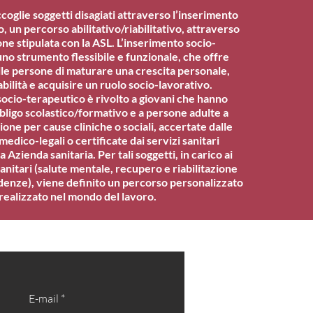
oglie soggetti disagiati attraverso l’inserimento
, un percorso abilitativo/riabilitativo, attraverso
ne stipulata con la ASL. L’inserimento socio-
no strumento flessibile e funzionale, che offre
lle persone di maturare una crescita personale,
bilità e acquisire un ruolo socio-lavorativo.
socio-terapeutico è rivolto a giovani che hanno
bligo scolastico/formativo e a persone adulte a
sione per cause cliniche o sociali, accertate dalle
edico-legali o certificate dai servizi sanitari
la Azienda sanitaria. Per tali soggetti, in carico ai
 sanitari (salute mentale, recupero e riabilitazione
denze), viene definito un percorso personalizzato
realizzato nel mondo del lavoro.
E-mail