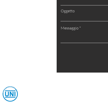
isenzio FI
BM70N
Oggetto
Messaggio