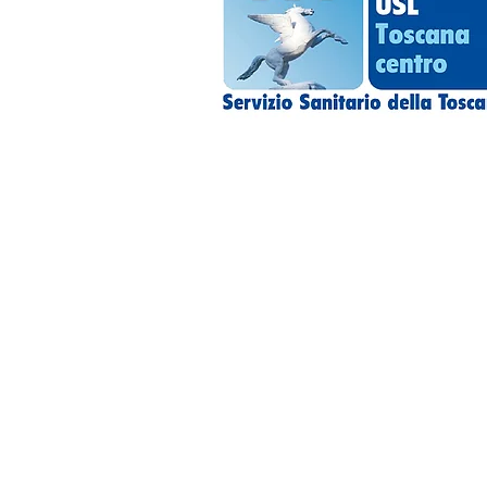
Spazio Reale Formazi
Impresa Sociale SRL
ETS
·