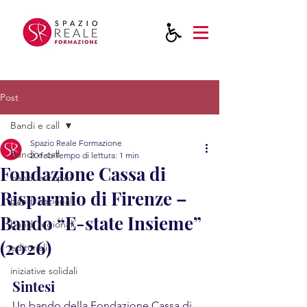
Post
Bandi e call
Spazio Reale Formazione
Bandi e call
20 feb
Tempo di lettura: 1 min
Fondazione Cassa di
bandi europei
Risparmio di Firenze –
bandi nazionali
Bando “E-state Insieme”
bandi regionali
(2026)
editoriali
iniziative solidali
Sintesi
Un bando della Fondazione Cassa di 