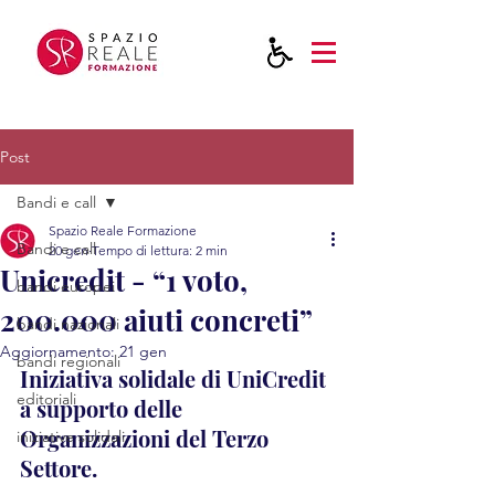
Post
Bandi e call
Spazio Reale Formazione
Bandi e call
20 gen
Tempo di lettura: 2 min
Unicredit - “1 voto,
bandi europei
200.000 aiuti concreti”
bandi nazionali
Aggiornamento:
21 gen
bandi regionali
Iniziativa solidale di UniCredit 
editoriali
a supporto delle 
Organizzazioni del Terzo 
iniziative solidali
Settore.