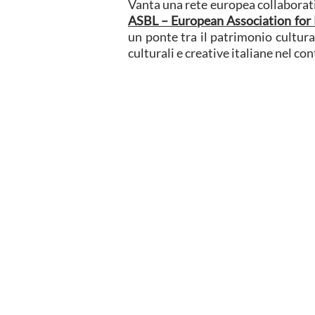
Vanta una rete europea collaborat
ASBL – European Association for R
un ponte tra il patrimonio cultura
culturali e creative italiane nel c
H
Spazio Reale Formazi
Impresa Sociale SRL
ETS
·
Via S. Donnino, 4/6, 50013 Campi B