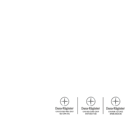
C.F. e P.IVA
07094090482 ·
SDI
SU
PEC
spaziorealeformazione@pec.it
055 899131
·
3294030876
info@spaziorealeformazione.it
CERTIFICAZIONI
© 2021 by Spazio Reale Formazione