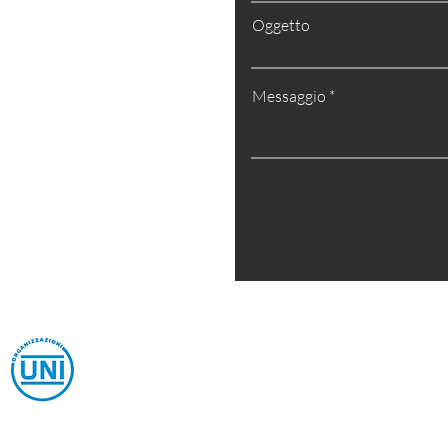
BM70N
Oggetto
Messaggio