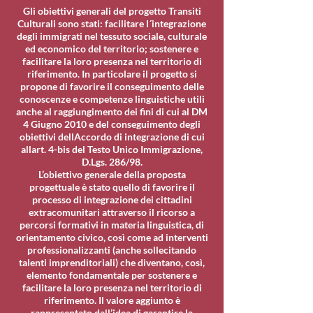
Gli obiettivi generali del progetto Transiti
Culturali sono stati: facilitare l´integrazione
degli immigrati nel tessuto sociale, culturale
ed economico del territorio; sostenere e
facilitare la loro presenza nel territorio di
riferimento. In particolare il progetto si
propone di favorire il conseguimento delle
conoscenze e competenze linguistiche utili
anche al raggiungimento dei fini di cui al DM
4 Giugno 2010 e del conseguimento degli
obiettivi dellAccordo di integrazione di cui
allart. 4-bis del Testo Unico Immigrazione,
D.Lgs. 286/98.
L’obiettivo generale della proposta
progettuale è stato quello di favorire il
processo di integrazione dei cittadini
extracomunitari attraverso il ricorso a
percorsi formativi in materia linguistica, di
orientamento civico, così come ad interventi
professionalizzanti (anche sollecitando
talenti imprenditoriali) che diventano, così,
elemento fondamentale per sostenere e
facilitare la loro presenza nel territorio di
riferimento. Il valore aggiunto è
rappresentato dall’idea di garantire la