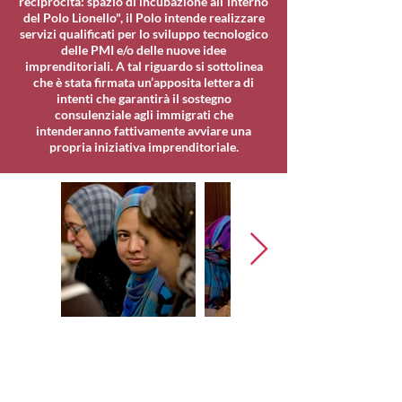
reciprocità: spazio di incubazione all´interno
del Polo Lionello", il Polo intende realizzare
servizi qualificati per lo sviluppo tecnologico
delle PMI e/o delle nuove idee
imprenditoriali. A tal riguardo si sottolinea
che è stata firmata un’apposita lettera di
intenti che garantirà il sostegno
consulenziale agli immigrati che
intenderanno fattivamente avviare una
propria iniziativa imprenditoriale.
Spazio Reale Formazione
Impresa Sociale SRL
ETS
·
Via S. Donnino, 4/6, 50013 Campi Bisenzio FI