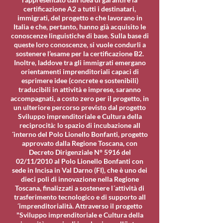
certificazione A2 a tutti i destinatari,
immigrati, del progetto e che lavorano in
Italia e che, pertanto, hanno già acquisito le
conoscenze linguistiche di base. Sulla base di
queste loro conoscenze, si vuole condurli a
sostenere l’esame per la certificazione B2.
Inoltre, laddove tra gli immigrati emergano
orientamenti imprenditoriali capaci di
esprimere idee (concrete e sostenibili)
traducibili in attività e imprese, saranno
accompagnati, a costo zero per il progetto, in
un ulteriore percorso previsto dal progetto
Sviluppo imprenditoriale e Cultura della
reciprocità: lo spazio di incubazione all
´interno del Polo Lionello Bonfanti, progetto
approvato dalla Regione Toscana, con
Decreto Dirigenziale N° 5916 del
02/11/2010 al Polo Lionello Bonfanti con
sede in Incisa in Val Darno (FI), che è uno dei
dieci poli di innovazione nella Regione
Toscana, finalizzati a sostenere l´attività di
trasferimento tecnologico e di supporto all
´imprenditorialità. Attraverso il progetto
"Sviluppo imprenditoriale e Cultura della