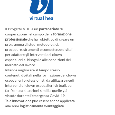
Il Progetto VHC è un
partenariato
di
cooperazione nel campo della
formazione
professionale
che ha l'obiettivo di creare un
programma di studi metodologici,
procedure, strumenti e competenze digitali
per adattare gli interventi dei clown
ospedalieri ai bisogni e alle condizioni del
mercato del lavoro.
Intende migliorare al tempo stesso i
contenuti digitali nella formazione dei clown
ospedalieri professionisti da utilizzare negli
interventi di clown ospedalieri virtuali, per
far fronte a situazioni simili a quelle già
vissute durante l'emergenza Covid-19.
Tale innovazione può essere anche applicata
alle zone
logisticamente svantaggiate
.