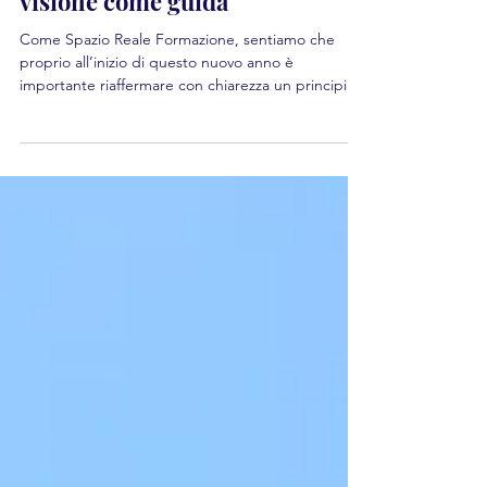
Il progetto come strumento, la
visione come guida
Come Spazio Reale Formazione, sentiamo che
proprio all’inizio di questo nuovo anno è
importante riaffermare con chiarezza un principio
che orienta il nostro modo di intendere la
progettazione: non si parte dal bando, si parte
dalle persone, dalle comunità, dai bisogni reali.