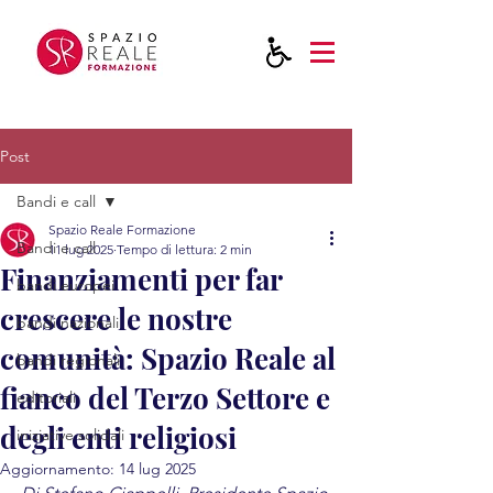
Post
Bandi e call
Spazio Reale Formazione
Bandi e call
11 lug 2025
Tempo di lettura: 2 min
Finanziamenti per far
bandi europei
crescere le nostre
bandi nazionali
comunità: Spazio Reale al
bandi regionali
fianco del Terzo Settore e
editoriali
degli enti religiosi
iniziative solidali
Aggiornamento:
14 lug 2025